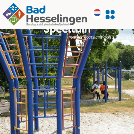
Speeltuin
Home
>
Voorzieningen
>
Speeltuin