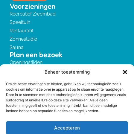
Voorzieningen
Recreatief Zwembad
Speeltuin
Restaurant
Zonnestudio
Sauna
Plan een bezoek
Openingstijden
Tarieven
Beheer toestemming
Huisregels
Om de beste ervaringen te bieden, gebruiken wij technologieën zoals
Informatie
cookies om informatie over je apparaat op te slaan en/of te raadplegen.
Over ons
Door in te stemmen met deze technologieën kunnen wij gegevens zoals
surfgedrag of unieke ID's op deze site verwerken. Als je geen
Privacyverklaring
toestemming geeft of uw toestemming intrekt, kan dit een nadelige
Contact
invloed hebben op bepaalde functies en mogelijkheden.
0522-251002
info@badhesselingen.nl
Accepteren