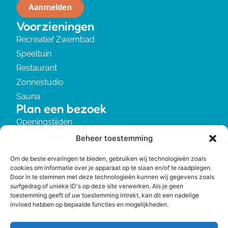
Aanmelden
Voorzieningen
Recreatief Zwembad
Speeltuin
Restaurant
Zonnestudio
Sauna
Plan een bezoek
Openingstijden
Tarieven
Beheer toestemming
Huisregels
Om de beste ervaringen te bieden, gebruiken wij technologieën zoals
Informatie
cookies om informatie over je apparaat op te slaan en/of te raadplegen.
Over ons
Door in te stemmen met deze technologieën kunnen wij gegevens zoals
surfgedrag of unieke ID's op deze site verwerken. Als je geen
Privacyverklaring
toestemming geeft of uw toestemming intrekt, kan dit een nadelige
Contact
invloed hebben op bepaalde functies en mogelijkheden.
0522-251002